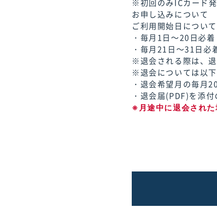
※初回のみICカード発
お申し込みについて
ご利用開始日につい
・毎月1日～20日必
・毎月21日～31日必
※退会される際は、
※退会については以
・退会希望月の毎月2
・退会届(PDF)を
※月途中に退会された