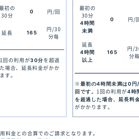
最初の
最初の
円/回
0
30分
30分
円/
0
4時間
円/30
未満
延長
165
分毎
延長
円/3
4時間
165
分
1回の利用が
を超過
以上
30分
た場合、延長料金がかか
ます。
※
最初の4時間未満は0円
1回の利用が
回です。
4時
を超過した場合、延長料
がかかります。
利用料金との合算でのご請求となります。