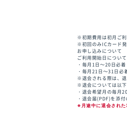
※初期費用は初月ご
※初回のみICカード
お申し込みについて
ご利用開始日につい
・毎月1日～20日必
・毎月21日～31日必
※退会される際は、
※退会については以
・退会希望月の毎月2
・退会届(PDF)を
※月途中に退会された