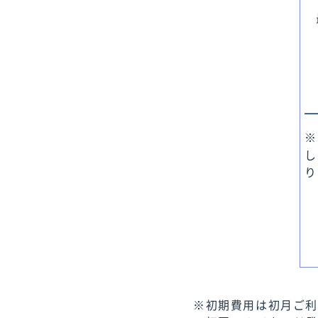
※
し
り
※初期費用は初月ご