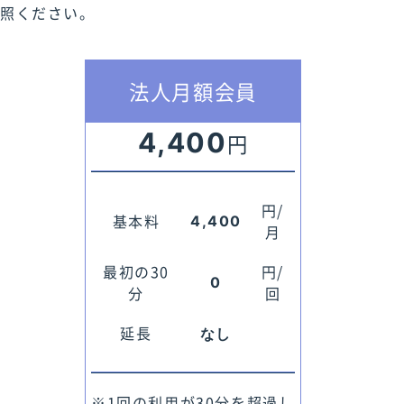
参照ください。
法人月額会員
4,400
円
円/
基本料
4,400
月
最初の30
円/
0
分
回
延長
なし
※1回の利用が30分を超過し